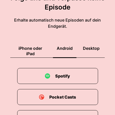
eben letztendlich erfolgreich zu sein.
Episode
00:01:50: Ich glaube das ist ein entscheidender
Faktor.
Erhalte automatisch neue Episoden auf dein
Endgerät.
00:01:53: Herzlich
00:01:57: willkommen zur UnternehmerInnen der
Zukunft dem Amazon Podcast zum
iPhone oder
Android
Desktop
Marketplace!
iPad
00:02:03: Wir stellen euch Menschen vor, die
Smart Online handeln.
Spotify
00:02:06: Clevere Marketplace-Profis und
erfahrene E-Commerce Experten berichten
offen von ihren Erfolgen und Fails.
Pocket Casts
00:02:13: Und hier ist euer Gastgeber Jan
Bechler.