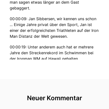
man sagen etwas länger an dem Gast
gebaggert.
00:00:09: Jan Sibbersen, wir kennen uns schon
... Einige Jahre privat über den Sport, Jan ist
einer der erfolgreichsten Triathleten auf der Iron
Man Distanz der Welt gewesen.
00:00:19: Unter anderem auch hat er mehrere
Jahre den Streckenrekord im Schwimmen bei
der Ironman WM auf Hawaii gehalten.
00:00:26: Er ist aber auch extrem erfolgreicher
Unternehmer und hat zusätzlich ein MBA von
einer der besten Universitäten in der Und ist
einfach ein wahnsinnig netter und
sympathischer Typ.
Neuer Kommentar
00:00:37: Was Jan macht, ist er hat quasi die