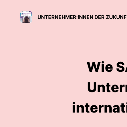
Wie S
Unter
interna