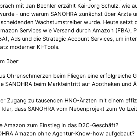
spräch mit Jan Bechler erzählt Kai-Jörg Schulz, wie
e wurde - und warum SANOHRA zunächst über Ärzte
tscheidenden Wachstumstreiber wurde. Heute setzt
Amazon Services wie Versand durch Amazon (FBA), 
, Ads und die Strategic Account Services, um intern
satz moderner KI-Tools.
em über:
us Ohrenschmerzen beim Fliegen eine erfolgreiche 
e SANOHRA beim Markteintritt auf Apotheken und Ärz
der Zugang zu tausenden HNO-Ärzten mit einem effiz
r klar, dass SANOHRA vom Nebenprojekt zum Vollze
e Amazon zum Einstieg in das D2C-Geschäft?
ANOHRA Amazon ohne Agentur-Know-how aufgebaut?