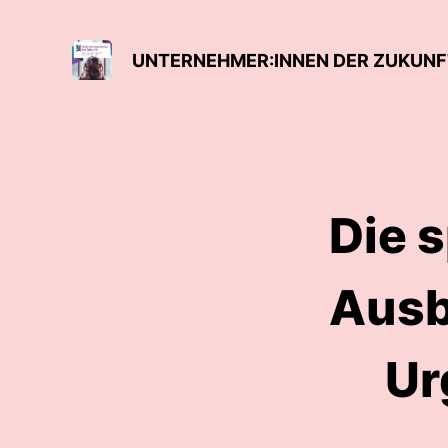
Die 
Ausb
Ur